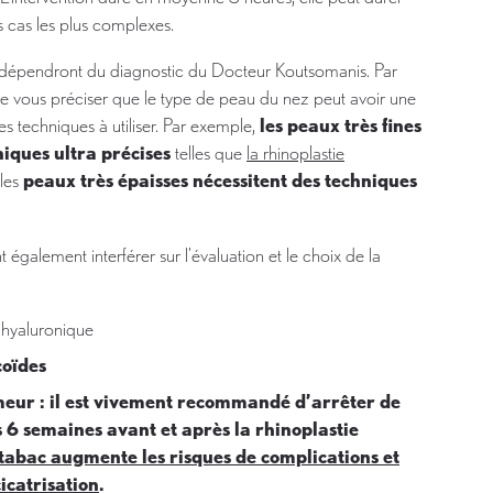
s cas les plus complexes.
er dépendront du diagnostic du Docteur Koutsomanis. Par
t de vous préciser que le type de peau du nez peut avoir une
les techniques à utiliser. Par exemple,
les peaux très fines
niques ultra précises
telles que
la rhinoplastie
 les
peaux très épaisses nécessitent des techniques
 également interférer sur l’évaluation et le choix de la
e hyaluronique
coïdes
meur : il est vivement recommandé d’arrêter de
 6 semaines avant et après la rhinoplastie
tabac augmente les risques de complications et
icatrisation
.