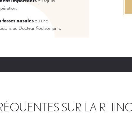
ement importants
puisqu’ils
opération.
 fosses nasales
ou une
cisions au Docteur Koutsomanis.
RÉQUENTES SUR LA RHINO