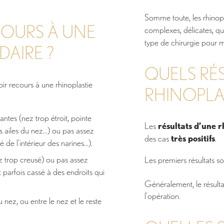
Somme toute, les rhinopl
COURS À UNE
complexes, délicates, qu
type de chirurgie pour m
DAIRE ?
QUELS RÉ
ir recours à une rhinoplastie
RHINOPLA
ntes (nez trop étroit, pointe
Les
résultats d’une 
s ailes du nez…) ou pas assez
des cas
très positifs
.
 de l'intérieur des narines...).
z trop creusé) ou pas assez
Les premiers résultats so
nt parfois cassé à des endroits qui
Généralement, le résultat
l’opération.
 nez, ou entre le nez et le reste