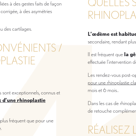
QUELLES S
liées à des gestes faits de façon
 corrigée, à des asymétries
RHINOPLA
u des cartilages.
L’œdème est habitue
secondaire, rendant plus t
ONVÉNIENTS /
Il est fréquent que
la gê
PLASTIE
effectuée l'intervention d
Les rendez-vous post-op
pour une rhinoplastie cl
mois et 6 mois..
ts sont exceptionnels, connus et
 d’une rhinoplastie
Dans les cas de rhinoplas
de retouche complémenta
 plus fréquent que pour une
RÉALISEZ 
.