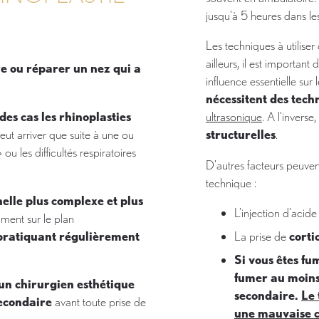
jusqu’à 5 heures dans le
Les techniques à utilis
ailleurs, il est importan
re ou réparer un nez qui a
influence essentielle sur 
nécessitent des tech
des cas les rhinoplasties
ultrasonique
. A l’inverse,
 peut arriver que suite à une ou
structurelles
.
» ou les difficultés respiratoires
D’autres facteurs peuvent
technique :
nelle plus complexe et plus
L’injection d’acid
ment sur le plan
pratiquant régulièrement
La prise de
corti
Si vous êtes fu
fumer au moins
r un chirurgien esthétique
secondaire.
Le 
econdaire
avant toute prise de
une mauvaise c