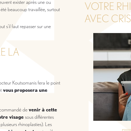
euvent exister après une ou
VOTRE RH
 été beaucoup travaillée, surtout
AVEC CRIS
tout s'il faut repasser sur une
E LA
octeur Koutsomanis fera le point
et
vous proposera une
t recommandé de
venir à cette
otre visage
sous différentes
 plusieurs rhinoplasties). Les