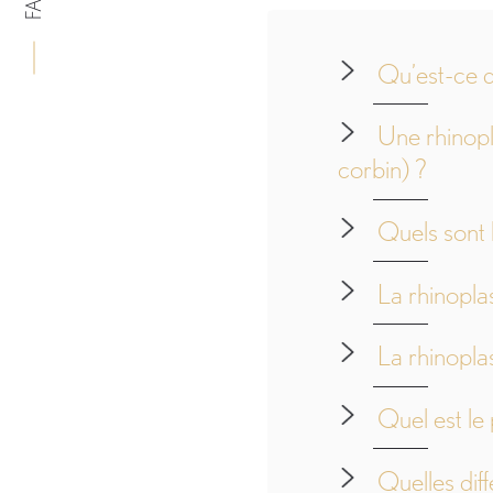
FAQ
Qu’est-ce q
Une rhinopl
corbin) ?
Quels sont l
La rhinoplas
La rhinopla
Quel est le 
Quelles dif