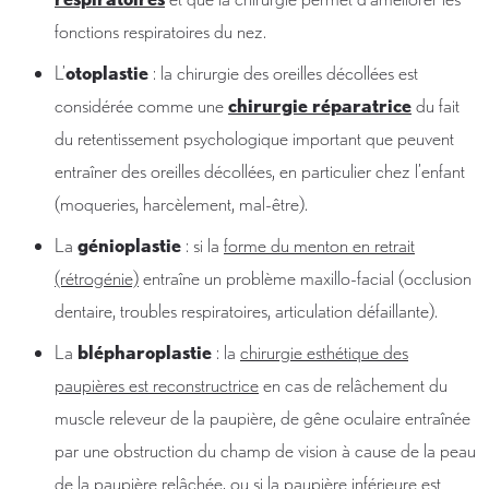
fonctions respiratoires du nez.
L’
otoplastie
: la chirurgie des oreilles décollées est
considérée comme une
chirurgie réparatrice
du fait
du retentissement psychologique important que peuvent
entraîner des oreilles décollées, en particulier chez l’enfant
(moqueries, harcèlement, mal-être).
La
génioplastie
: si la
forme du menton en retrait
(rétrogénie)
entraîne un problème maxillo-facial (occlusion
dentaire, troubles respiratoires, articulation défaillante).
La
blépharoplastie
: la
chirurgie esthétique des
paupières est reconstructrice
en cas de relâchement du
muscle releveur de la paupière, de gêne oculaire entraînée
par une obstruction du champ de vision à cause de la peau
de la paupière relâchée, ou si la paupière inférieure est